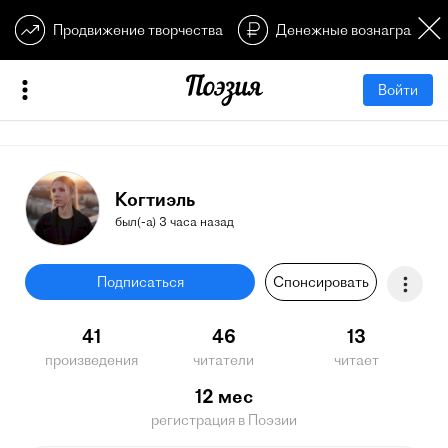
Продвижение творчества
Денежные вознагражден
Войти
Когтиэль
был(-а) 3 часа назад
Подписаться
Спонсировать
41
46
13
произведения
читатели
читает
12 мес
регистрация в Поэзии