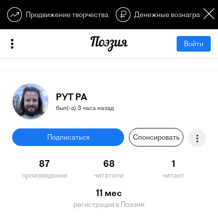
Продвижение творчества
Денежные вознагражден
Войти
РУТ РА
был(-а) 3 часа назад
Подписаться
Спонсировать
87
68
1
произведения
читатели
читает
11 мес
регистрация в Поэзии