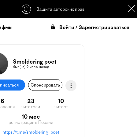
Защита авторских прав
Войти / Зарегистрироваться
ифмы
Smoldering poet
был(-а) 2 часа назад
писаться
Спонсировать
56
23
10
ведения
читатели
читает
10 мес
регистрация в Поэзии
https://t.me/smoldering_poet