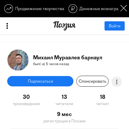
Продвижение творчества
Денежные вознагражден
Войти
Михаил Муравлев барнаул
был(-а) 5 часов назад
Подписаться
Спонсировать
30
13
18
произведения
читатели
читает
9 мес
регистрация в Поэзии