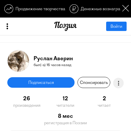
Продвижение творчества
Денежные вознагражден
Войти
Руслан Аверин
был(-а) 16 часов назад
Подписаться
Спонсировать
26
12
2
произведения
читатели
читает
8 мес
регистрация в Поэзии