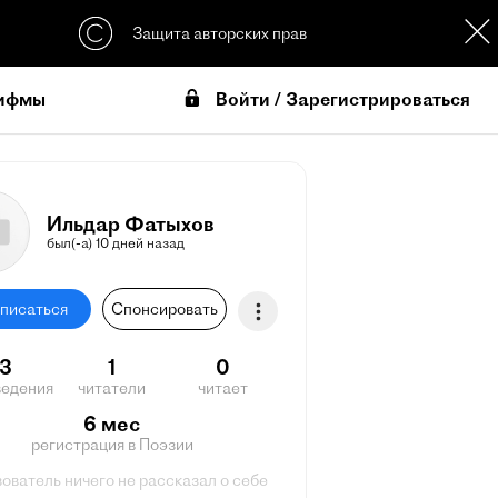
Защита авторских прав
Войти / Зарегистрироваться
ифмы
Ильдар Фатыхов
был(-а) 10 дней назад
писаться
Спонсировать
13
1
0
ведения
читатели
читает
6 мес
регистрация в Поэзии
ователь ничего не рассказал о себе