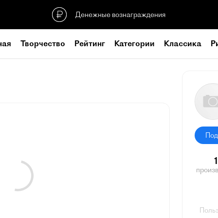
Денежные вознаграждения
ная
Творчество
Рейтинг
Категории
Классика
Р
Под
произ
Польз