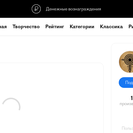
Денежные вознаграждения
ная
Творчество
Рейтинг
Категории
Классика
Р
Под
произ
Польз