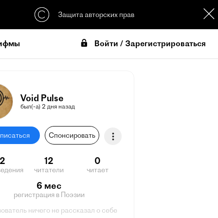
Защита авторских прав
Войти / Зарегистрироваться
ифмы
Void Pulse
был(-а) 2 дня назад
писаться
Спонсировать
12
12
0
ведения
читатели
читает
6 мес
регистрация в Поэзии
ователь ничего не рассказал о себе