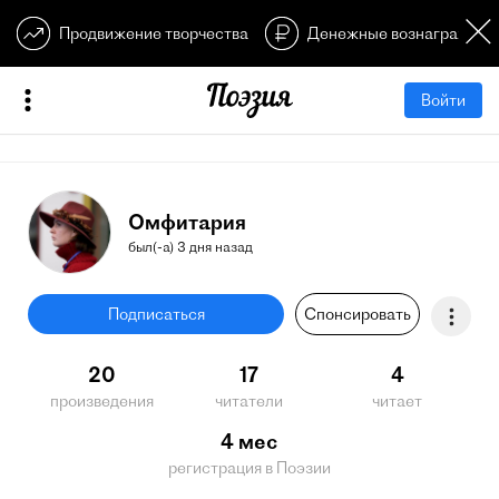
Продвижение творчества
Денежные вознагражден
Войти
Омфитария
был(-а) 3 дня назад
Подписаться
Спонсировать
20
17
4
произведения
читатели
читает
4 мес
регистрация в Поэзии