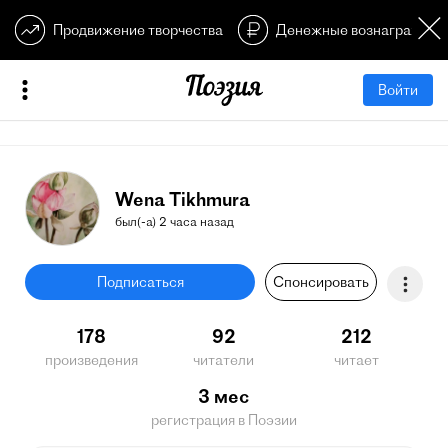
Продвижение творчества
Денежные вознагражден
Войти
Wena Tikhmura
был(-а) 2 часа назад
Подписаться
Спонсировать
178
92
212
произведения
читатели
читает
3 мес
регистрация в Поэзии