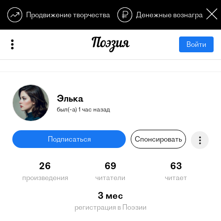
Продвижение творчества
Денежные вознагражден
Войти
Элька
был(-а) 1 час назад
Подписаться
Спонсировать
26
69
63
произведения
читатели
читает
3 мес
регистрация в Поэзии