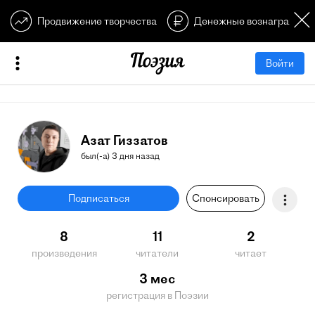
Продвижение творчества
Денежные вознагражден
Войти
Азат Гиззатов
был(-а) 3 дня назад
Подписаться
Спонсировать
8
11
2
произведения
читатели
читает
3 мес
регистрация в Поэзии