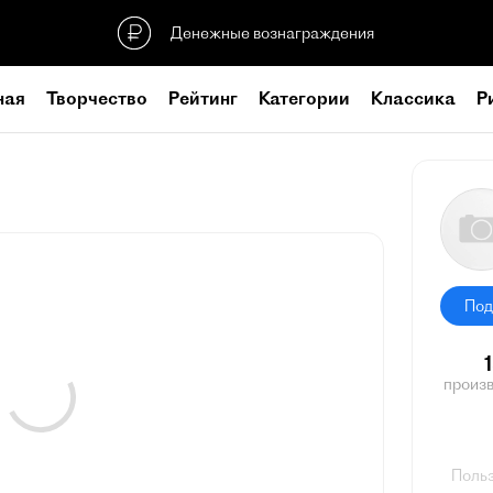
Денежные вознаграждения
ная
Творчество
Рейтинг
Категории
Классика
Р
Под
произ
Польз