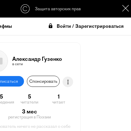
Защита авторских прав
Войти / Зарегистрироваться
ифмы
Александр Гузенко
в сети
писаться
Спонсировать
15
5
1
ведения
читатели
читает
3 мес
регистрация в Поэзии
ователь ничего не рассказал о себе