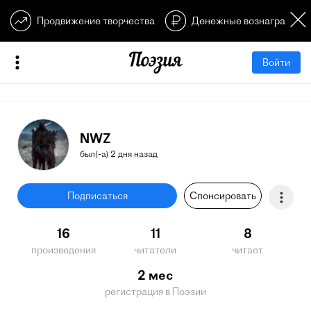
Продвижение творчества
Денежные вознагражден
Войти
NWZ
был(-а) 2 дня назад
Подписаться
Спонсировать
16
11
8
произведения
читатели
читает
2 мес
регистрация в Поэзии