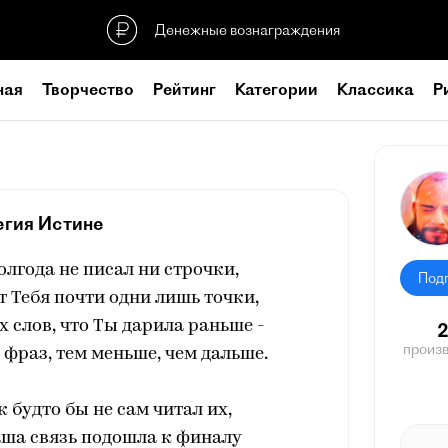
Денежные вознаграждения
ная
Творчество
Рейтинг
Категории
Классика
Р
егия Истине
полгода не писал ни строчки,
Под
т Тебя почти одни лишь точки,
 слов, что Ты дарила раньше -
произ
фраз, тем меньше, чем дальше.
к будто бы не сам читал их,
наша связь подошла к финалу