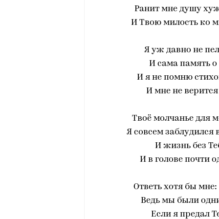
Ранит мне душу хуж
И Твою милость ко м
Я уж давно не пел
И сама память о 
И я не помню стихо
И мне не верится 
Твоё молчанье для м
Я совсем заблудился 
И жизнь без Те
И в голове почти 
Ответь хотя бы мне: 
Ведь мы были одни
Если я предал Т