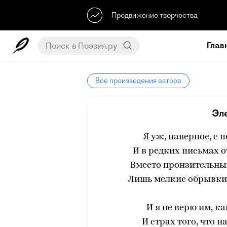
Продвижение творчества
Глав
Все произведения автора
Эл
Я уж, наверное, с 
И в редких письмах о
Вместо пронзительных
Лишь мелкие обрывки 
И я не верю им, ка
И страх того, что 