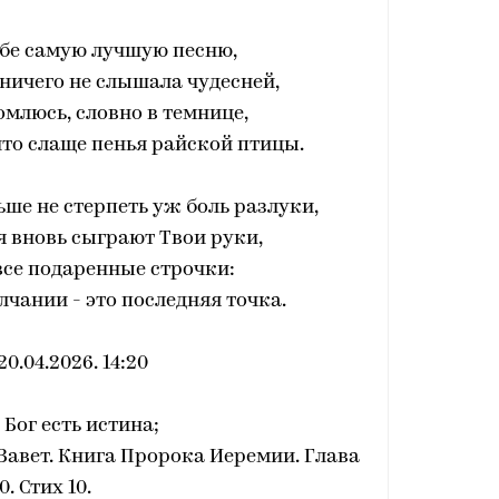
ебе самую лучшую песню,
о ничего не слышала чудесней,
томлюсь, словно в темнице,
что слаще пенья райской птицы.
ше не стерпеть уж боль разлуки,
я вновь сыграют Твои руки,
 все подаренные строчки:
чании - это последняя точка.
 20.04.2026. 14:20
 Бог есть истина;
Завет. Книга Пророка Иеремии. Глава
0. Стих 10.