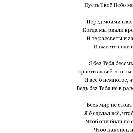
Пусть Твоё Небо мо
Перед моими глаз
Когда мы рвали вре
И те рассветы и з
И вместе пели 
Я без Тебя бессм
Прости за всё, что б
Я всё б немногое, ч
Ведь без Тебя не в рад
Весь мир не стоит
Я б сделал всё, чт
Чтоб они били по 
Чтоб наконец и