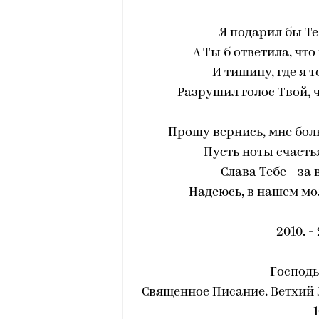
Я подарил бы Т
А Ты б ответила, чт
И тишину, где я 
Разрушил голос Твой, 
Прошу вернись, мне боль
Пусть ноты счасть
Слава Тебе - за
Надеюсь, в нашем мол
2010. -
Господь
Священное Писание. Ветхий 
1