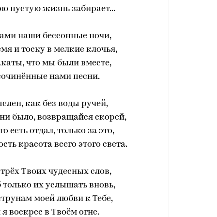
ю пустую жизнь забирает...
ами наши бессонные ночи,
мя и тоску в мелкие клочья,
акаты, что мы были вместе,
сочинённые нами песни.
ыслен, как без воды ручей,
ы ни было, возвращайся скорей,
то есть отдал, только за это,
ость красота всего этого света.
 трёх Твоих чудесных слов,
об только их услышать вновь,
струнам моей любви к Тебе,
 я воскрес в Твоём огне.