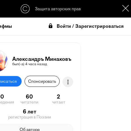
Защита авторских прав
Войти / Зарегистрироваться
ифмы
Александръ Минаковъ
был(-а) 4 часа назад
писаться
Спонсировать
20
60
2
ведения
читатели
читает
6 лет
регистрация в Поэзии
Об авторе