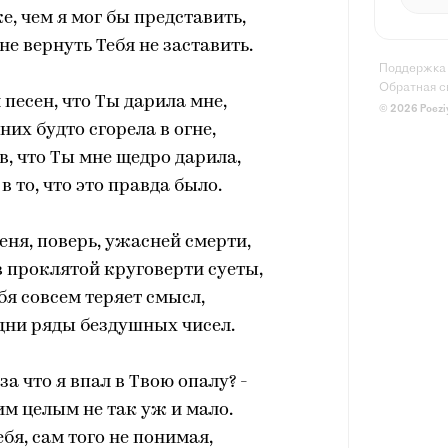
е, чем я мог бы представить,
не вернуть Тебя не заставить.
Поддержка
Обратная с
 песен, что Ты дарила мне,
© 2026 Poezi
них будто сгорела в огне,
в, что Ты мне щедро дарила,
в то, что это правда было.
еня, поверь, ужасней смерти,
в проклятой круговерти суеты,
бя совсем теряет смысл,
одни ряды бездушных чисел.
за что я впал в Твою опалу? -
м целым не так уж и мало.
ебя, сам того не понимая,