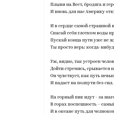
Плыви на Вест, бродяга и гер
И вновь для нас Америку отк
И в сердце самой страшной 
Спасай себя глотком воды п
Пускай конца пути уже не ж
Ты просто верь: когда-нибуд
Уж, видно, так устроен челов
Дойти стремясь, срывается на
Он чувствует, как путь невы
И падает на полпути без сил.
На горный пик идут - за шаг
В горах поспешность – самы
И в океане путь для челноко