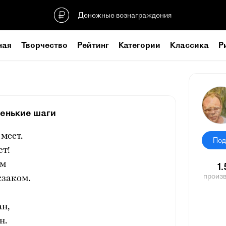
Денежные вознаграждения
ная
Творчество
Рейтинг
Категории
Классика
Р
енькие шаги
мест.
Под
ст!
ом
1
произ
кзаком.
ан,
н.