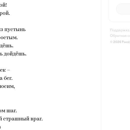
ой!
рой.
из пустынь
Поддержка
Обратная с
ростым.
© 2026 Poezi
дёшь.
ь дойдёшь.
ек –
 бег.
носим,
ом шаг.
й страшный враг.
в