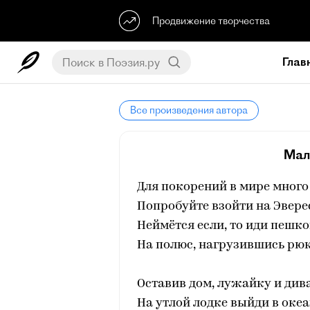
Продвижение творчества
Глав
Все произведения автора
Мал
Для покорений в мире много 
Попробуйте взойти на Эвере
Неймётся если, то иди пешк
На полюс, нагрузившись рю
Оставив дом, лужайку и див
На утлой лодке выйди в океа