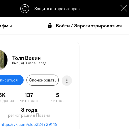
Защита авторских прав
Войти / Зарегистрироваться
ифмы
Толп Вокин
был(-а) 3 часа назад
писаться
Спонсировать
.5K
137
5
ведения
читатели
читает
3 года
регистрация в Поэзии
https://vk.com/club224729149