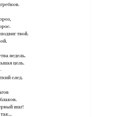
гребков.
ороз,
орос.
подвиг твой.
вой.
тва недель.
льшая цель.
–
ткий след.
агов
блаков.
первый шаг!
 так…