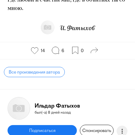
Где любви и счастья миг, где в объятьях ты со
мною.
И. Фатыхов
14
6
0
Все произведения автора
Ильдар Фатыхов
был(-а) 8 дней назад
Подписаться
Спонсировать