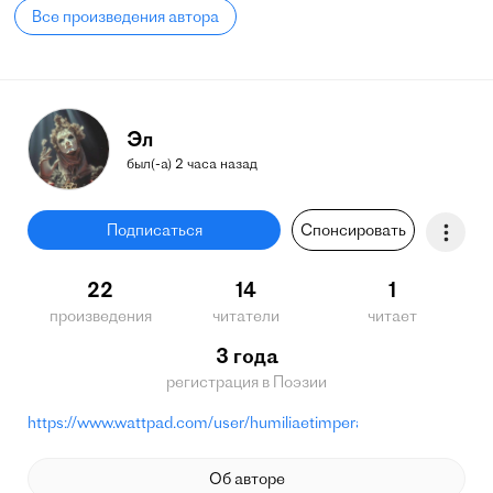
Все произведения автора
Эл
был(-а) 2 часа назад
Подписаться
Спонсировать
22
14
1
произведения
читатели
читает
3 года
регистрация в Поэзии
https://www.wattpad.com/user/humiliaetimpera
Об авторе