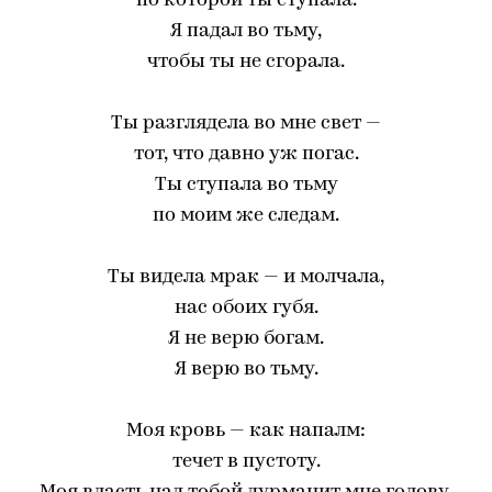
по которой ты ступала.
Я падал во тьму,
чтобы ты не сгорала.
Ты разглядела во мне свет —
тот, что давно уж погас.
Ты ступала во тьму
по моим же следам.
Ты видела мрак — и молчала,
нас обоих губя.
Я не верю богам.
Я верю во тьму.
Моя кровь — как напалм:
течет в пустоту.