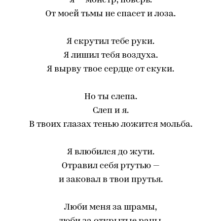
я — монстр, поверь.
От моей тьмы не спасет и лоза.
Я скрутил тебе руки.
Я лишил тебя воздуха.
Я вырву твое сердце от скуки.
Но ты слепа.
Слеп и я.
В твоих глазах тенью ложится мольба.
Я влюбился до жути.
Отравил себя ртутью —
и заковал в твои прутья.
Люби меня за шрамы,