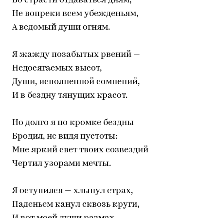
Во страсти отдаваться дням,
Не вопреки всем убежденьям,
А ведомый души огням.
Я жажду позабытых рвений —
Недосягаемых высот,
Души, исполненной сомнений,
И в бездну тянущих красот.
Но долго я по кромке бездны
Бродил, не видя пустоты:
Мне яркий свет твоих созвездий
Чертил узорами мечты.
Я оступился — хлынул страх,
Паденьем канул сквозь круги,