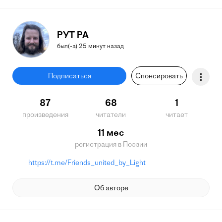
РУТ РА
был(-а) 25 минут назад
Подписаться
Спонсировать
87
68
1
произведения
читатели
читает
11 мес
регистрация в Поэзии
https://t.me/Friends_united_by_Light
Об авторе