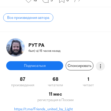
18
5
0
Все произведения автора
РУТ РА
был(-а) 15 часов назад
Подписаться
Спонсировать
87
68
1
произведения
читатели
читает
11 мес
регистрация в Поэзии
https://t.me/Friends_united_by_Light