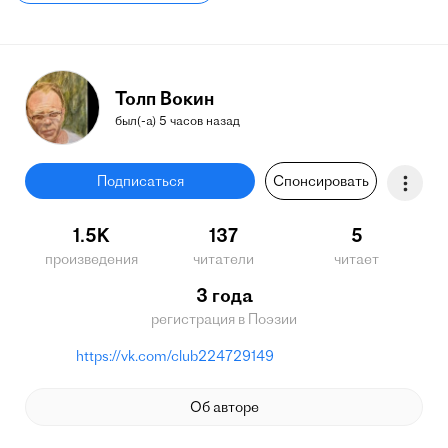
Толп Вокин
был(-а) 5 часов назад
Подписаться
Спонсировать
1.5K
137
5
произведения
читатели
читает
3 года
регистрация в Поэзии
https://vk.com/club224729149
Об авторе