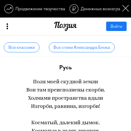
Продвижение творчества
Денежные вознагражден
Войти
Все классики
Все стихи Александра Блока
Русь
Поля моей скудной земли
Вон там преисполнены скорби.
Холмами пространства вдали
Изгорби, равнина, изгорби!
Косматый, далекий дымок.