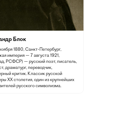
андр Блок
 ноября 1880, Санкт-Петербург,
ая империя — 7 августа 1921,
д, РСФСР) — русский поэт, писатель,
т, драматург, переводчик,
урный критик. Классик русской
ры XX столетия, один из крупнейших
вителей русского символизма.