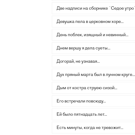
Две надписи на сборнике `Седое утро
Девушка пела в церковном хоре...
День поблек, изящный и невинный...
Днем вершу я дела суеты...
Догорай, не узнавая...
Дух пряный марта был в лунном круге...
Дым от костра струею сизой...
Его встречали повсюду...
Ей было пятнадцать лет...
Есть минуты, когда не тревожит...