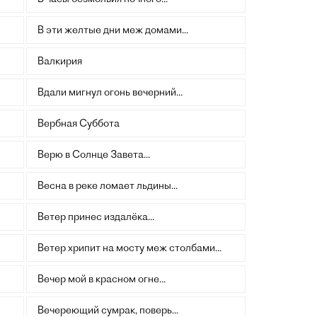
В эти желтые дни меж домами...
Валкирия
Вдали мигнул огонь вечерний...
Вербная Суббота
Верю в Солнце Завета...
Весна в реке ломает льдины...
Ветер принес издалёка...
Ветер хрипит на мосту меж столбами...
Вечер мой в красном огне...
Вечереющий сумрак, поверь...