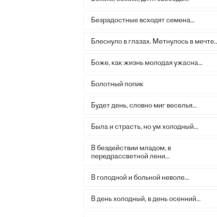
Безрадостные всходят семена...
Блеснуло в глазах. Метнулось в мечте..
Боже, как жизнь молодая ужасна...
Болотный попик
Будет день, словно миг веселья...
Была и страсть, но ум холодный...
В бездействии младом, в
передрассветной лени...
В голодной и больной неволе...
В день холодный, в день осенний...