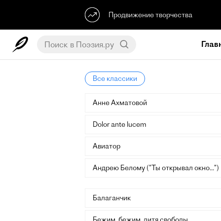
Продвижение творчества
Глав
Все классики
Анне Ахматовой
Dolor ante lucem
Авиатор
Андрею Белому ("Ты открывал окно...")
Балаганчик
Бежим, бежим, дитя свободы...