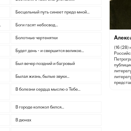
Бесцельный путь синеет предо мной...
.
Боги гасят небосвод...
Алекс
Болотные чертенятки
(16 (28)
Будет день - и свершится великое...
Российск
Петрогра
Был вечер поздний и багровый
публицис
литерат
Былая жизнь, былые звуки...
литерату
предста
В болезни сердца мыслю о Тебе...
В городе колокол бился...
В дюнах