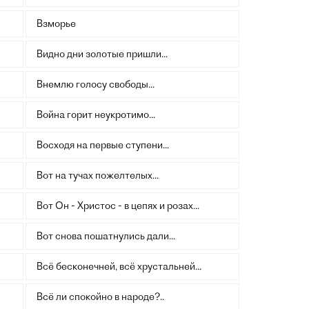
Взморье
Видно дни золотые пришли...
Внемлю голосу свободы...
Война горит неукротимо...
Восходя на первые ступени...
Вот на тучах пожелтелых...
Вот Он - Христос - в цепях и розах...
Вот снова пошатнулись дали...
Всё бесконечней, всё хрустальней...
Всё ли спокойно в народе?..