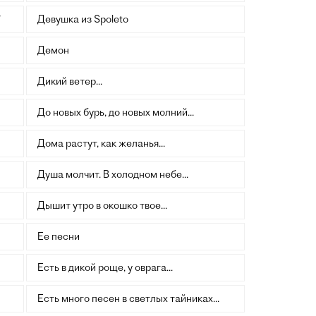
`
Девушка из Spoleto
Демон
Дикий ветер...
До новых бурь, до новых молний...
Дома растут, как желанья...
Душа молчит. В холодном небе...
Дышит утро в окошко твое...
Ее песни
Есть в дикой роще, у оврага...
Есть много песен в светлых тайниках...