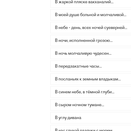
В жаркой пляске вакханалий...
В моей душе больной и молчаливой...
В небе - день, всех ночей суеверней...
В ночи, исполненной грозою...
В ночь молчаливую чудесен...
В передзакатные часы...
В посланьях к земным владыкам...
В синем небе, в тёмной глуби...
В сыром ночном тумане...
В углу дивана
В час глухой разлуки с морем...