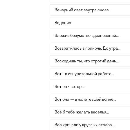
Вечерний свет заутра снова...
Видение
Вложив безумство вдохновений...
Возвратилась в полночь. До утра...
Восходишь ты, что строгий день...
Вот - в изнурительной работе...
Вот он - ветер...
Вот она — в налетевшей волне...
Всё б тебе желать веселья...
Все кричали у круглых столов...