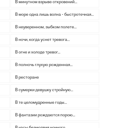
В минутном взрыве откровений...
В море одна лишь волна - быстротечная...
В неуверенном, зыбком полете...
В ночи, когда уснет тревога...
В огне и холоде тревог...
В полночь глухую рожденная...
В ресторане
В сумерки девушку стройную...
В те целомудренные годы...
В фантазии рождаются порою...
В часы безмолвия ночного...