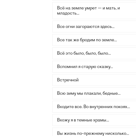
Всё на земле умрет — и мать, и
младость...
Все огни загораются здесь...
Все так же бродим по земле...
Всё это было, было, было...
Вспомнил я старую сказку...
Встречной
Всю зиму мы плакали, бедные...
Входите все. Во внутренних покоях...
Вхожу я в темные храмы...
Вы жизнь по-прежнему нисколько...