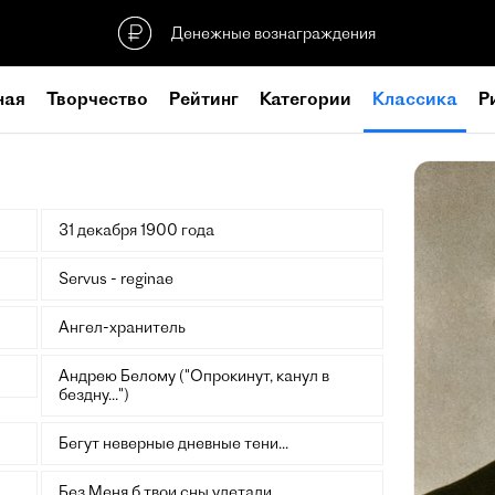
Денежные вознаграждения
ная
Творчество
Рейтинг
Категории
Классика
Р
31 декабря 1900 года
Servus - reginae
Ангел-хранитель
Андрею Белому ("Опрокинут, канул в
бездну...")
Бегут неверные дневные тени...
Без Меня б твои сны улетали...