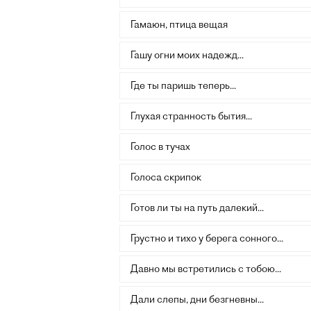
Гамаюн, птица вещая
Гашу огни моих надежд...
Где ты паришь теперь...
Глухая странность бытия...
Голос в тучах
Голоса скрипок
Готов ли ты на путь далекий...
Грустно и тихо у берега сонного...
Давно мы встретились с тобою...
Дали слепы, дни безгневны...