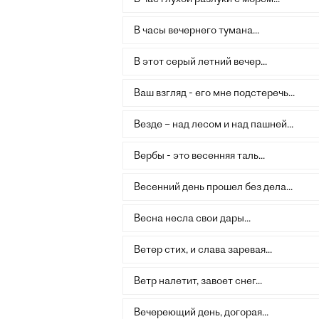
В часы вечернего тумана...
В этот серый летний вечер...
Ваш взгляд - его мне подстеречь...
Везде – над лесом и над пашней...
Вербы - это весенняя таль...
Весенний день прошел без дела...
Весна несла свои дары...
Ветер стих, и слава заревая...
Ветр налетит, завоет снег...
Вечереющий день, догорая...