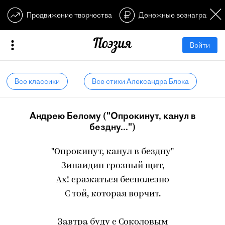
Продвижение творчества
Денежные вознагражден
Войти
Все классики
Все стихи Александра Блока
Андрею Белому ("Опрокинут, канул в
бездну...")
"Опрокинут, канул в бездну"
Зинаидин грозный щит,
Ах! сражаться бесполезно
С той, которая ворчит.
Завтра буду с Соколовым