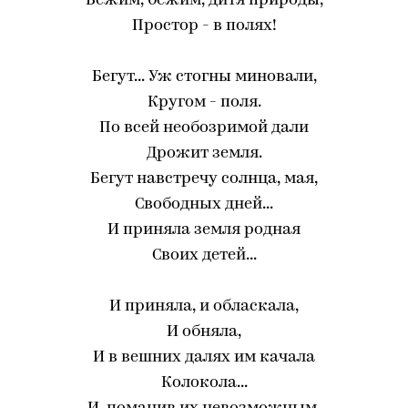
Бежим, бежим, дитя природы,
Простор - в полях!
Бегут... Уж стогны миновали,
Кругом - поля.
По всей необозримой дали
Дрожит земля.
Бегут навстречу солнца, мая,
Свободных дней...
И приняла земля родная
Своих детей...
И приняла, и обласкала,
И обняла,
И в вешних далях им качала
Колокола...