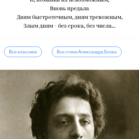
И, поманив их невозможным,
Вновь предала
Дням быстротечным, дням тревожным,
Злым дням - без срока, без числа...
Все классики
Все стихи Александра Блока