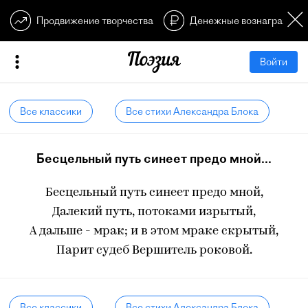
Продвижение творчества
Денежные вознагражден
Войти
Все классики
Все стихи Александра Блока
Бесцельный путь синеет предо мной...
Бесцельный путь синеет предо мной,
Далекий путь, потоками изрытый,
А дальше - мрак; и в этом мраке скрытый,
Парит судеб Вершитель роковой.
Все классики
Все стихи Александра Блока