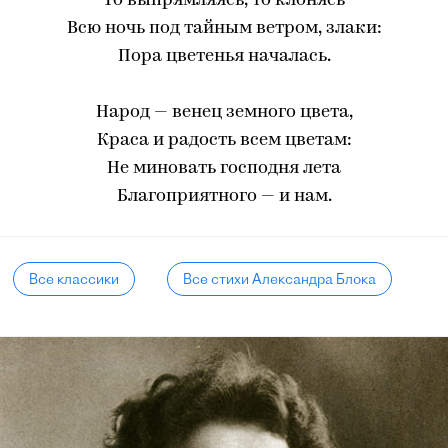
То выпрямляясь, то клонясь
Всю ночь под тайным ветром, злаки:
Пора цветенья началась.
Народ — венец земного цвета,
Краса и радость всем цветам:
Не миновать господня лета
Благоприятного — и нам.
Все классики
Все стихи Александра Блока