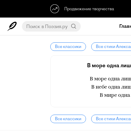
Продвижение творчества
Глав
Все классики
Все стихи Алекса
В море одна лишь
В море одна лиш
В небе одна ли
В мире одна
Все классики
Все стихи Алекса