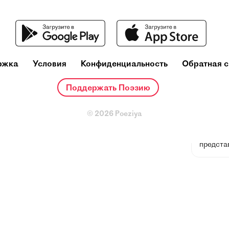
ржка
Условия
Конфиденциальность
Обратная с
Алекс
(16 (28)
Поддержать Поэзию
Российск
Петрогра
© 2026 Poeziya
публицис
литерат
литерату
предста