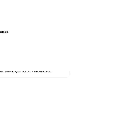
вязь
андр Блок
 ноября 1880, Санкт-Петербург,
ая империя — 7 августа 1921,
д, РСФСР) — русский поэт, писатель,
т, драматург, переводчик,
урный критик. Классик русской
ры XX столетия, один из крупнейших
вителей русского символизма.