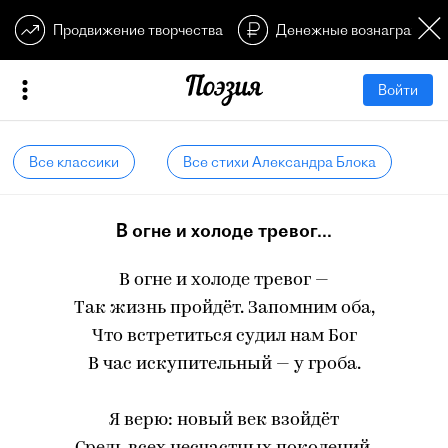
Продвижение творчества
Денежные вознагражден
Войти
Все классики
Все стихи Александра Блока
В огне и холоде тревог...
В огне и холоде тревог —
Так жизнь пройдёт. Запомним оба,
Что встретиться судил нам Бог
В час искупительный — у гроба.
Я верю: новый век взойдёт