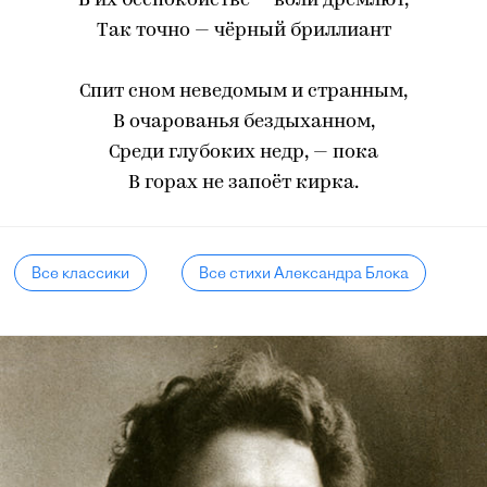
В их беспокойстве — воли дремлют,
Так точно — чёрный бриллиант
Спит сном неведомым и странным,
В очарованья бездыханном,
Среди глубоких недр, — пока
В горах не запоёт кирка.
Все классики
Все стихи Александра Блока