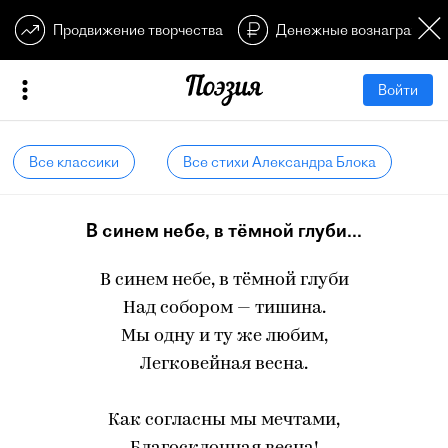
Продвижение творчества
Денежные вознагражден
Войти
Все классики
Все стихи Александра Блока
В синем небе, в тёмной глуби...
В синем небе, в тёмной глуби
Над собором — тишина.
Мы одну и ту же любим,
Легковейная весна.
Как согласны мы мечтами,