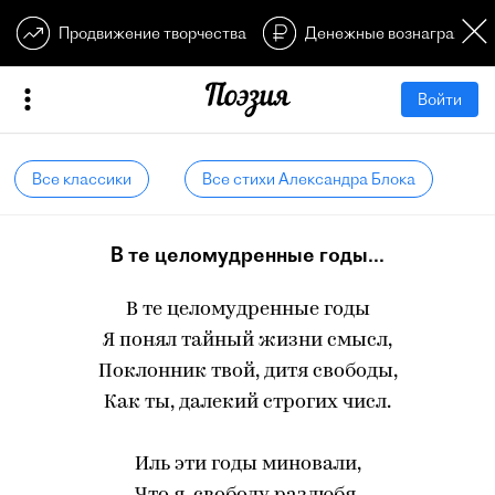
Продвижение творчества
Денежные вознагражден
Войти
Все классики
Все стихи Александра Блока
В те целомудренные годы...
В те целомудренные годы
Я понял тайный жизни смысл,
Поклонник твой, дитя свободы,
Как ты, далекий строгих числ.
Иль эти годы миновали,