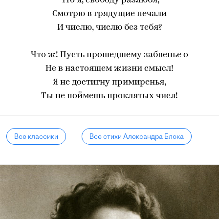
Что я, свободу разлюбя,
Смотрю в грядущие печали
И числю, числю без тебя?
Что ж! Пусть прошедшему забвенье o
Не в настоящем жизни смысл!
Я не достигну примиренья,
Ты не поймешь проклятых числ!
Все классики
Все стихи Александра Блока