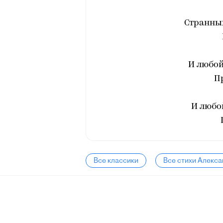
Странны
И любой
Пр
И любо
Все классики
Все стихи Алекса