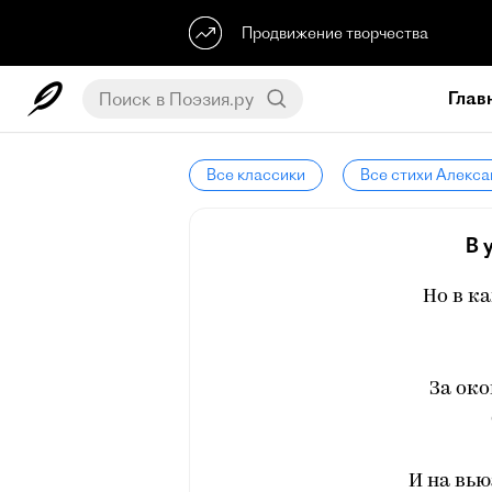
Продвижение творчества
Глав
Все классики
Все стихи Алекса
В 
Но в к
За ок
И на вь