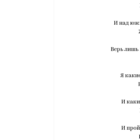
И над юж
Верь лишь 
Я каки
И каки
И прой