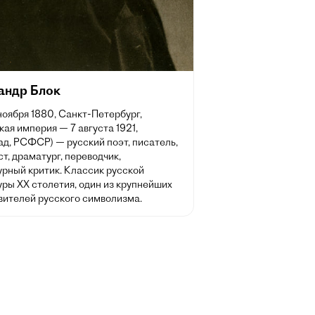
андр Блок
 ноября 1880, Санкт-Петербург,
ая империя — 7 августа 1921,
д, РСФСР) — русский поэт, писатель,
т, драматург, переводчик,
урный критик. Классик русской
ры XX столетия, один из крупнейших
вителей русского символизма.