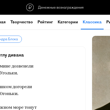
Денежные вознаграждения
ная
Творчество
Рейтинг
Категории
Классика
Р
ндра Блока
углу дивана
амине дозвенели
Угольки.
ошком догорели
Огоньки.
южном море тонут