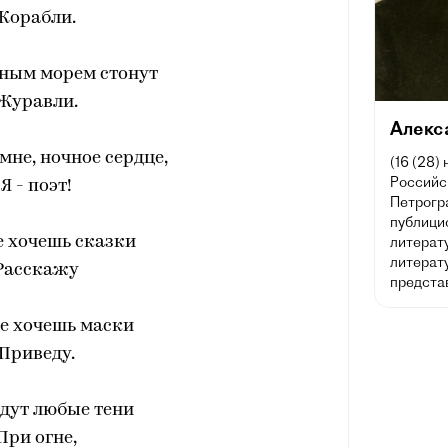
Корабли.
ным морем стонут
Журавли.
Алекс
мне, ночное сердце,
(16 (28)
Российск
Я - поэт!
Петрогра
публицис
е хочешь сказки
литерат
литерату
Расскажу
предста
е хочешь маски
Приведу.
дут любые тени
При огне,