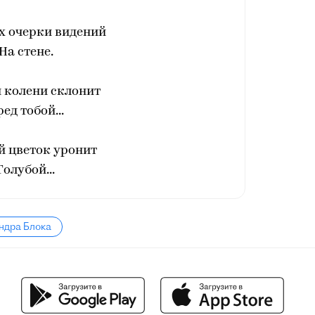
х очерки видений
На стене.
 колени склонит
ед тобой...
й цветок уронит
Голубой...
ндра Блока