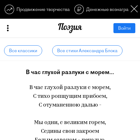
Продвижение творчества
Денежные вознагражден
Войти
Все классики
Все стихи Александра Блока
В час глухой разлуки с морем...
В час глухой разлуки с морем,
С тихо ропщущим прибоем,
С отуманенною далью -
Мы одни, с великим горем,
Седины свои закроем