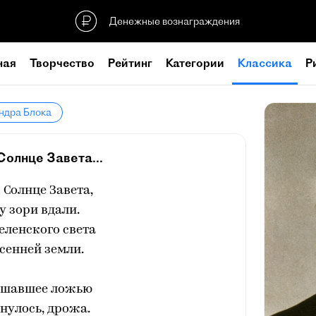
Денежные вознаграждения
ная
Творчество
Рейтинг
Категории
Классика
Р
ндра Блока
Солнце Завета...
 Солнце Завета,
 зори вдали.
еленского света
есенней земли.
ышавшее ложью
нулось, дрожа.