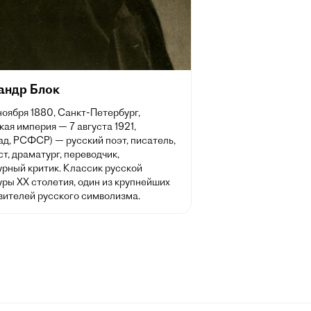
андр Блок
 ноября 1880, Санкт-Петербург,
ая империя — 7 августа 1921,
д, РСФСР) — русский поэт, писатель,
т, драматург, переводчик,
урный критик. Классик русской
ры XX столетия, один из крупнейших
вителей русского символизма.