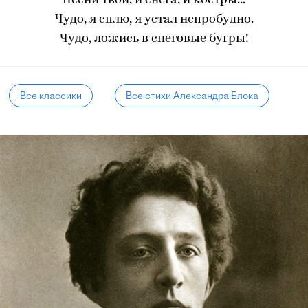
Песни твои, и снега, и костры...
Чудо, я сплю, я устал непробудно.
Чудо, ложись в снеговые бугры!
Все классики
Все стихи Александра Блока