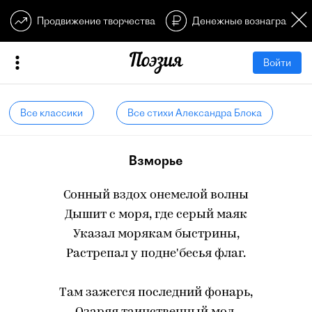
Продвижение творчества
Денежные вознагражден
Войти
Все классики
Все стихи Александра Блока
Взморье
Сонный вздох онемелой волны
Дышит с моря, где серый маяк
Указал морякам быстрины,
Растрепал у подне'бесья флаг.
Там зажегся последний фонарь,