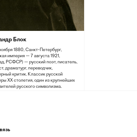
андр Блок
 ноября 1880, Санкт-Петербург,
ая империя — 7 августа 1921,
д, РСФСР) — русский поэт, писатель,
т, драматург, переводчик,
урный критик. Классик русской
ры XX столетия, один из крупнейших
вителей русского символизма.
вязь