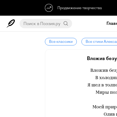
Продвижение творчества
Глав
Все классики
Все стихи Алекса
Вложив безу
Вложив без
В холодн
Я шел в толп
Миры поз
Моей прир
Олив 