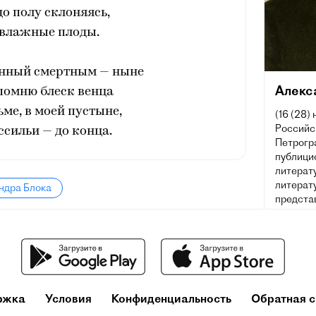
о полу склоняясь,
 влажные плоды.
енный смертным — ныне
Алекс
помню блеск венца
ьме, в моей пустыне,
(16 (28)
Российск
ссильи — до конца.
Петрогра
публицис
литерат
литерату
ндра Блока
предста
ржка
Условия
Конфиденциальность
Обратная с