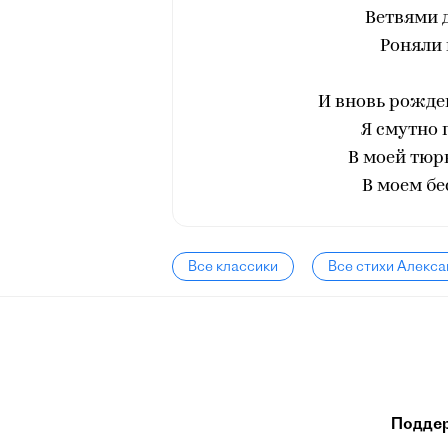
Ветвями д
Роняли
И вновь рожд
Я смутно 
В моей тюр
В моем бе
Все классики
Все стихи Алекса
Подде