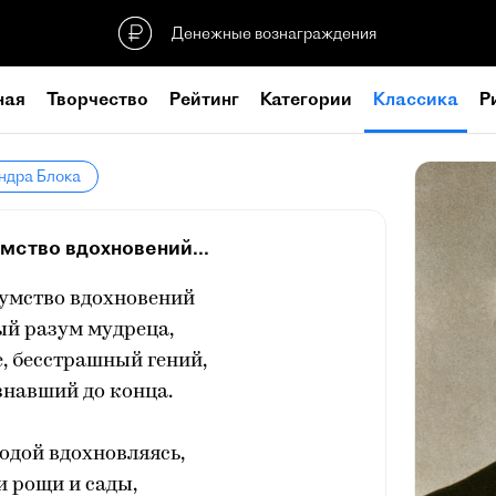
Денежные вознаграждения
ная
Творчество
Рейтинг
Категории
Классика
Р
ндра Блока
мство вдохновений...
умство вдохновений
ый разум мудреца,
е, бесстрашный гений,
навший до конца.
одой вдохновляясь,
и рощи и сады,