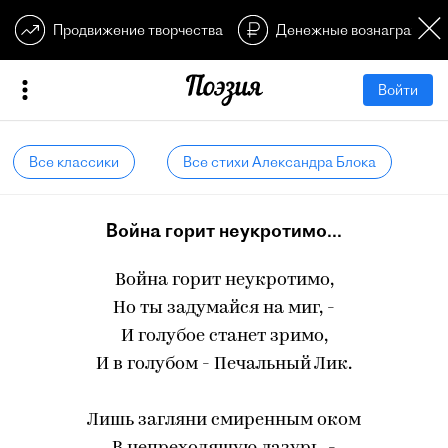
Продвижение творчества
Денежные вознагражден
Войти
Все классики
Все стихи Александра Блока
Война горит неукротимо...
Война горит неукротимо,
Но ты задумайся на миг, -
И голубое станет зримо,
И в голубом - Печальный Лик.
Лишь загляни смиренным оком