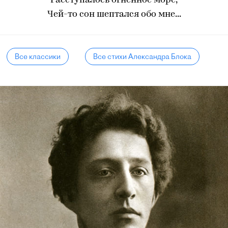
Расступалось огненное море,
Чей-то сон шептался обо мне...
Все классики
Все стихи Александра Блока