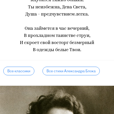
Клубятся тяжко облака.
Ты неизбежна, Дева Света,
Душа - предчувствием легка.
Она займется в час вечерний,
В прохладном таинстве струи,
И скроет свой восторг безмерный
В одежды белые Твои.
Все классики
Все стихи Александра Блока