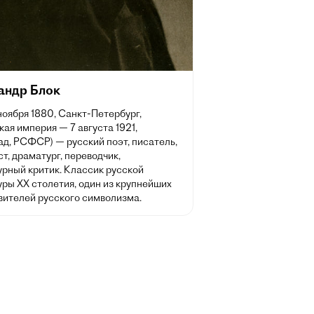
андр Блок
 ноября 1880, Санкт-Петербург,
ая империя — 7 августа 1921,
д, РСФСР) — русский поэт, писатель,
т, драматург, переводчик,
урный критик. Классик русской
ры XX столетия, один из крупнейших
вителей русского символизма.