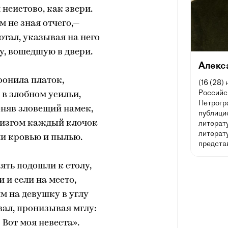
 неистово, как звери.
ам не зная отчего,—
отал, указывая на него
у, вошедшую в двери.
Алекс
ронила платок,
(16 (28)
Российск
, в злобном усильи,
Петрогра
оняв зловещий намек,
публицис
визгом каждый клочок
литерат
литерату
и кровью и пылью.
предста
пять подошли к столу,
 и сели на место,
м на девушку в углу
зал, пронизывая мглу:
 Вот моя невеста».