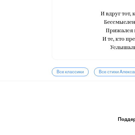
И вдруг тот, 
Бессмыслен
Прижался к
И те, кто п
Услышали
Все классики
Все стихи Алекса
Подде