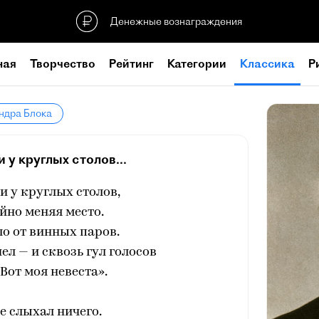
Денежные вознаграждения
ная
Творчество
Рейтинг
Категории
Классика
Р
ндра Блока
 у круглых столов...
и у круглых столов,
йно меняя место.
о от винных паров.
ел — и сквозь гул голосов
«Вот моя невеста».
е слыхал ничего.