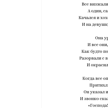
Все визжали
А один, с
Качался и хох
И на девушк
Она у
И все они
Как будто п
Разорвали с 
И окрасил
Когда все о
Притихли
Он указал и
И звонко ска
«Господа!