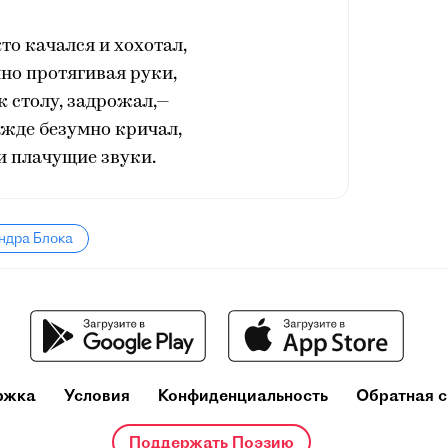
кто качался и хохотал,
но протягивая руки,
 столу, задрожал,—
режде безумно кричал,
 плачущие звуки.
ндра Блока
ржка
Условия
Конфиденциальность
Обратная с
Поддержать Поэзию