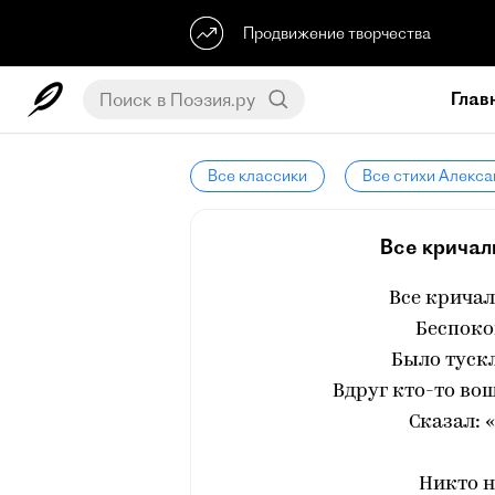
Продвижение творчества
Глав
Все классики
Все стихи Алекса
Все кричали
Все кричал
Беспоко
Было тускл
Вдруг кто-то вош
Сказал: 
Никто н