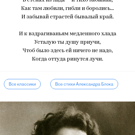
В стенах из льда — и тихо забывай,
Как там любили, гибли и боролись...
И забывай страстей бывалый край.
И к вздрагиваньям медленного хлада
Усталую ты душу приучи,
Чтоб было здесь ей ничего не надо,
Когда оттуда ринутся лучи.
Все классики
Все стихи Александра Блока