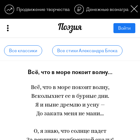
Продвижение творчества
Денежные вознагражден
Войти
Все классики
Все стихи Александра Блока
Всё, что в море покоит волну...
Всё, что в море покоит волну,
Всколыхнет ее в бурные дни.
Я и ныне дремлю и усну —
До заката меня не мани...
О, я знаю, что солнце падет