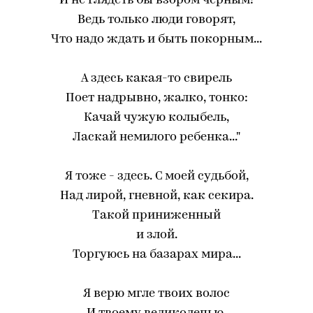
И не глядеть бы взором черным!
Ведь только люди говорят,
Что надо ждать и быть покорным...
А здесь какая-то свирель
Поет надрывно, жалко, тонко:
Качай чужую колыбель,
Ласкай немилого ребенка..."
Я тоже - здесь. С моей судьбой,
Над лирой, гневной, как секира.
Такой приниженный
и злой.
Торгуюсь на базарах мира...
Я верю мгле твоих волос