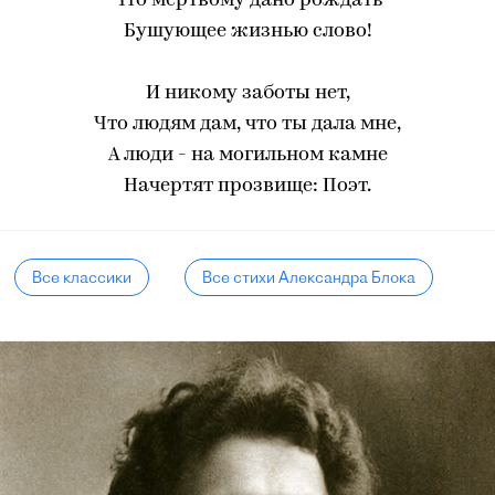
Что мертвому дано рождать
Бушующее жизнью слово!
И никому заботы нет,
Что людям дам, что ты дала мне,
А люди - на могильном камне
Начертят прозвище: Поэт.
Все классики
Все стихи Александра Блока