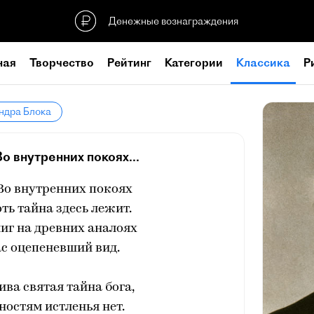
Денежные вознаграждения
ная
Творчество
Рейтинг
Категории
Классика
Р
ндра Блока
Во внутренних покоях...
 Во внутренних покоях
оть тайна здесь лежит.
иг на древних аналоях
с оцепеневший вид.
ива святая тайна бога,
ностям истленья нет.