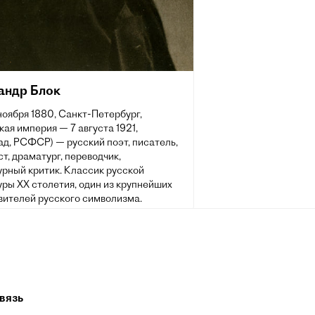
андр Блок
 ноября 1880, Санкт-Петербург,
ая империя — 7 августа 1921,
д, РСФСР) — русский поэт, писатель,
т, драматург, переводчик,
урный критик. Классик русской
ры XX столетия, один из крупнейших
вителей русского символизма.
вязь