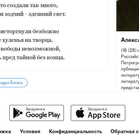
что создали так много,
 зодчий - здешний свет.
 исторгнули безбожно
Алекс
хуленья на творца.
 свободы невозможной,
(16 (28)
Российск
ь пред тайной без конца.
Петрогра
публицис
литерат
литерату
ндра Блока
предста
ржка
Условия
Конфиденциальность
Обратная с