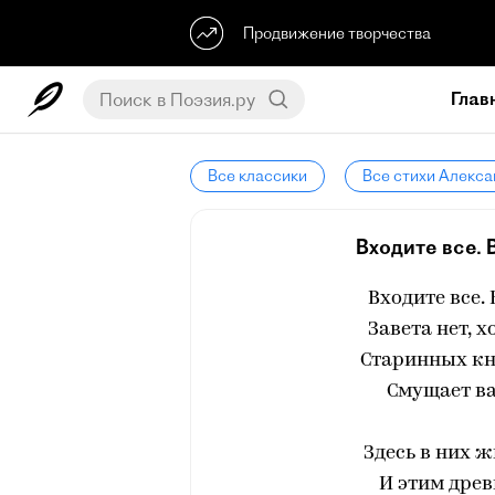
Продвижение творчества
Глав
Все классики
Все стихи Алекса
Входите все. 
Входите все.
Завета нет, х
Старинных кн
Смущает ва
Здесь в них ж
И этим древ