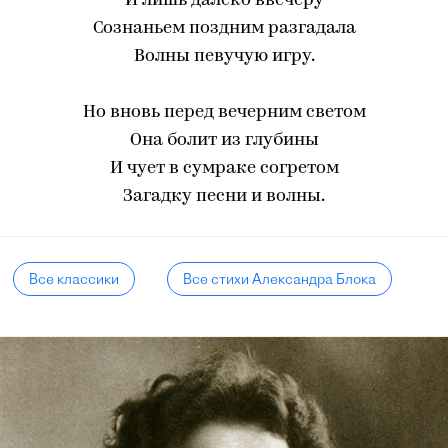
И лишь далеко ввечеру
Сознаньем поздним разгадала
Волны певучую игру.
Но вновь перед вечерним светом
Она болит из глубины
И чует в сумраке согретом
Загадку песни и волны.
Все классики
Все стихи Александра Блока