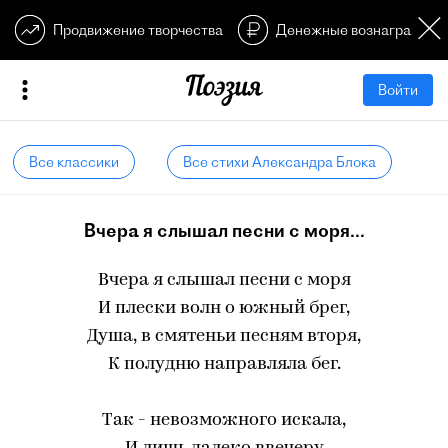
Продвижение творчества
Денежные вознагражден
Войти
Все классики
Все стихи Александра Блока
Вчера я слышал песни с моря...
Вчера я слышал песни с моря
И плески волн о южный брег,
Душа, в смятеньи песням вторя,
К полудню направляла бег.
Так - невозможного искала,