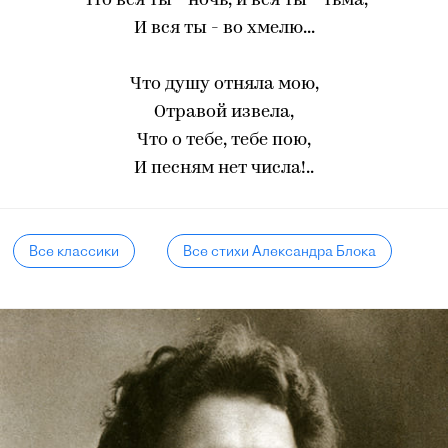
Что вся ты - ночь, и вся ты - тьма,
И вся ты - во хмелю...
Что душу отняла мою,
Отравой извела,
Что о тебе, тебе пою,
И песням нет числа!..
Все классики
Все стихи Александра Блока