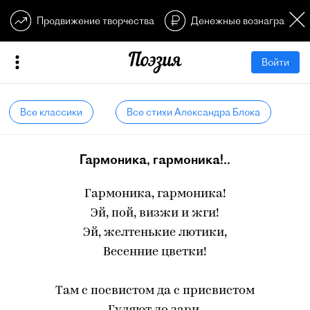
Продвижение творчества
Денежные вознагражден
Войти
Все классики
Все стихи Александра Блока
Гармоника, гармоника!..
Гармоника, гармоника!
Эй, пой, визжи и жги!
Эй, желтенькие лютики,
Весенние цветки!
Там с посвистом да с присвистом