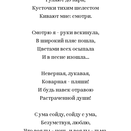
Гуляют до зари,
Кусточки тихим шелестом
Кивают мне: смотри.
Смотрю я - руки вскинула,
В широкий пляс пошла,
Цветами всех осыпала
И в песне изошла...
Неверная, лукавая,
Коварная - пляши!
И будь навек отравою
Растраченной души!
С ума сойду, сойду с ума,
Безумствуя, люблю,