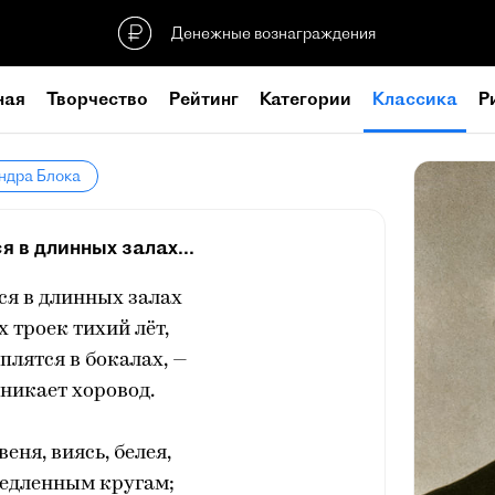
Денежные вознаграждения
ная
Творчество
Рейтинг
Категории
Классика
Р
ндра Блока
я в длинных залах...
ся в длинных залах
 троек тихий лёт,
еплятся в бокалах, —
никает хоровод.
еня, виясь, белея,
медленным кругам;