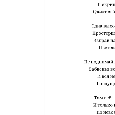
И скрип
Сдаются 
Одна выход
Простерши
Избрав на
Цветок
Не поднимай ц
Забвенья в
И вся н
Грядуще
Там всё —
И только 
Из нево