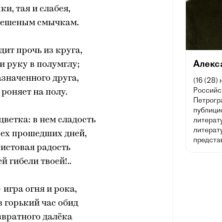
ки, тая и слабея,
бешеным смычкам.
ит прочь из круга,
Алекс
 руку в полумглу;
значенного друга,
(16 (28)
Российск
 роняет на полу.
Петрогра
публицис
ветка: в нем сладость
литерат
литерату
сех прошедших дней,
предста
еистовая радость
й гибели твоей!..
 игра огня и рока,
в горький час обид
звратного далёка