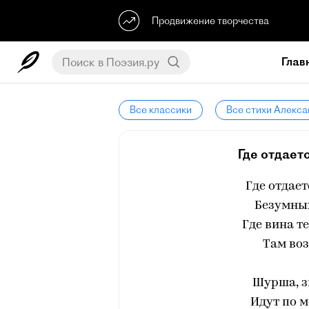
Продвижение творчества
Глав
Все классики
Все стихи Алекса
Где отдаетс
Где отдает
Безумных
Где вина т
Там воз
Шурша, зв
Идут по 