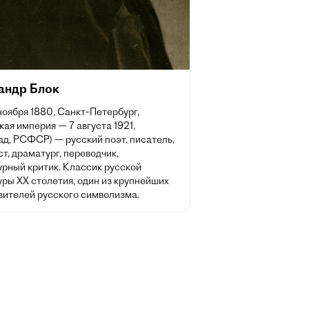
андр Блок
 ноября 1880, Санкт-Петербург,
ая империя — 7 августа 1921,
д, РСФСР) — русский поэт, писатель,
т, драматург, переводчик,
урный критик. Классик русской
ры XX столетия, один из крупнейших
вителей русского символизма.