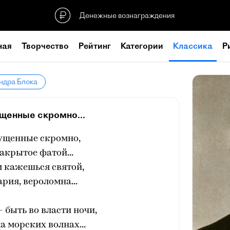
Денежные вознаграждения
ная
Творчество
Рейтинг
Категории
Классика
Р
ндра Блока
ущенные скромно...
пущенные скромно,
закрытое фатой...
 кажешься святой,
ария, вероломна...
- быть во власти ночи,
а морских волнах...