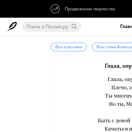
Продвижение творчества
Глав
Все классики
Все стихи Алекса
Глаза, оп
Глаза, о
Плечо, 
Ты многим
Но ты, М
Быть с девой 
Качаться н