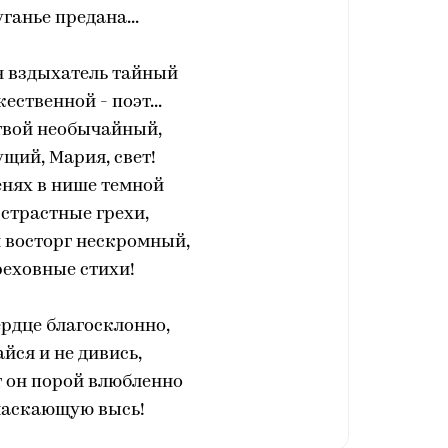
ганье предана...
н вздыхатель тайный
ественной - поэт...
твой необычайный,
щий, Мария, свет!
енях в нише темной
страстные грехи,
 восторг нескромный,
реховные стихи!
сердце благосклонно,
айся и не дивись,
т он порой влюбленно
ласкающую высь!