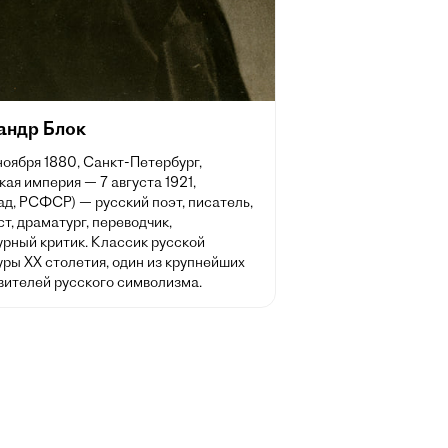
андр Блок
 ноября 1880, Санкт-Петербург,
ая империя — 7 августа 1921,
д, РСФСР) — русский поэт, писатель,
т, драматург, переводчик,
урный критик. Классик русской
ры XX столетия, один из крупнейших
вителей русского символизма.