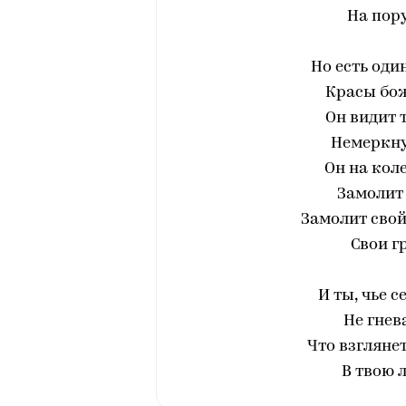
На пору
Но есть оди
Красы бож
Он видит 
Немеркну
Он на кол
Замолит 
Замолит свой
Свои г
И ты, чье 
Не гнев
Что взгляне
В твою 