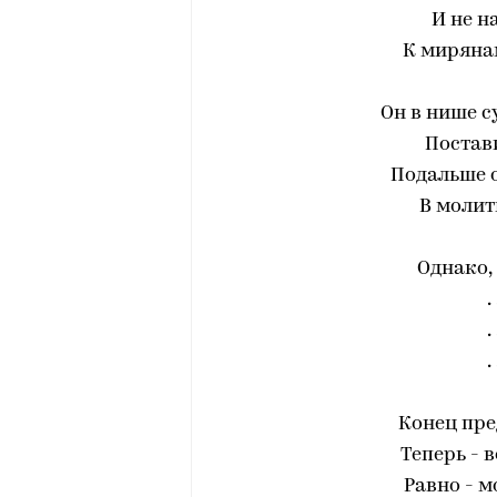
И не н
К миряна
Он в нише 
Постави
Подальше о
В молит
Однако,
. 
. 
. 
Конец пре
Теперь - 
Равно - 