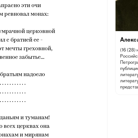
апрасно эти очи
м ревновал монах:
сумрачной церковной
Алекс
л с братией ее -
т мечты греховной,
(16 (28)
Российск
венное забытье...
Петрогра
публицис
 братьям надоело
литерат
литерату
. . . . . . . . . . .
предста
. . . . . . . . . . .
. . . . . . . . . . .
даньям и туманам!
во всех церквах она
монахам и мирянам