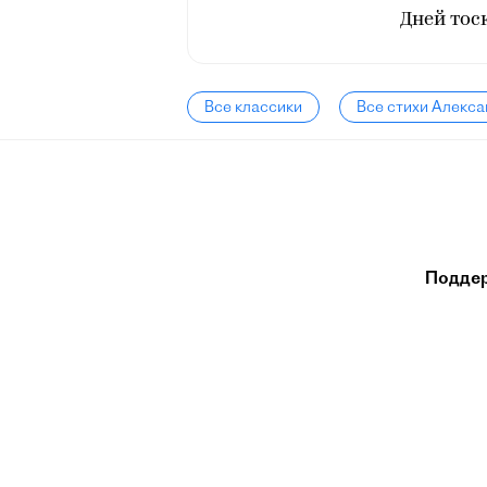
Дней тос
Все классики
Все стихи Алекса
Подде