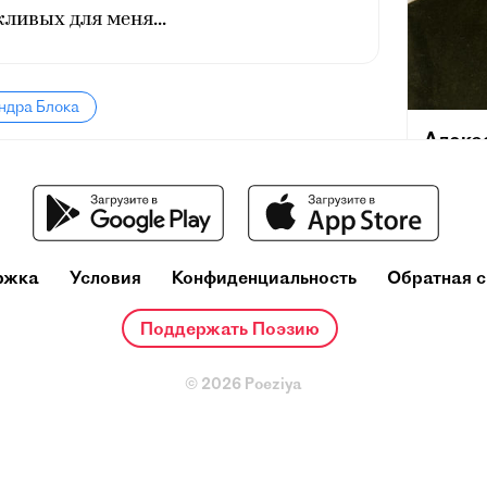
кливых для меня...
ндра Блока
Алекс
(16 (28)
Российск
Петрогра
публицис
литерат
ржка
Условия
Конфиденциальность
Обратная с
литерату
предста
Поддержать Поэзию
© 2026 Poeziya