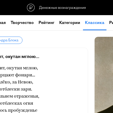
Денежные вознаграждения
ная
Творчество
Рейтинг
Категории
Классика
Р
ндра Блока
т, окутан мглою...
ит, окутан мглою,
рцают фонари...
лёко, за Невою,
отблески зари.
альнем отраженьи,
 отблесках огня
ось пробужденье