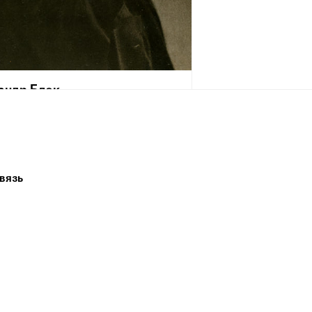
андр Блок
 ноября 1880, Санкт-Петербург,
ая империя — 7 августа 1921,
д, РСФСР) — русский поэт, писатель,
т, драматург, переводчик,
урный критик. Классик русской
вязь
ры XX столетия, один из крупнейших
вителей русского символизма.