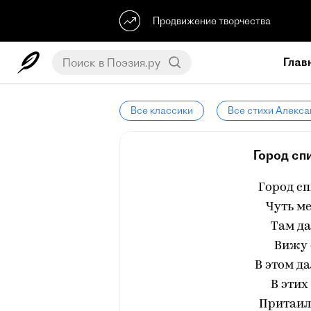
Продвижение творчества
Глав
Все классики
Все стихи Алекса
Город спи
Город сп
Чуть ме
Там да
Вижу 
В этом д
В этих
Притаил